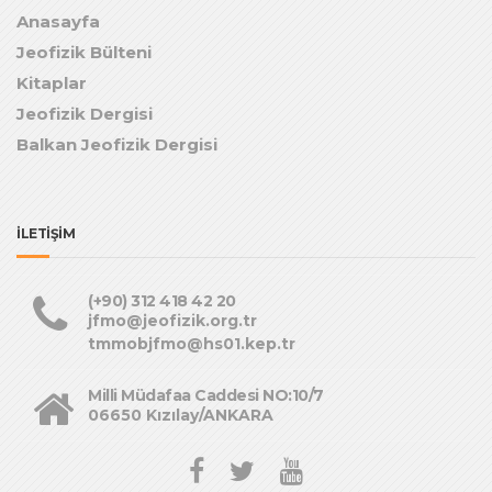
Anasayfa
Jeofizik Bülteni
Kitaplar
Jeofizik Dergisi
Balkan Jeofizik Dergisi
İLETİŞİM
(+90) 312 418 42 20
jfmo@jeofizik.org.tr
tmmobjfmo@hs01.kep.tr
Milli Müdafaa Caddesi NO:10/7
06650 Kızılay/ANKARA