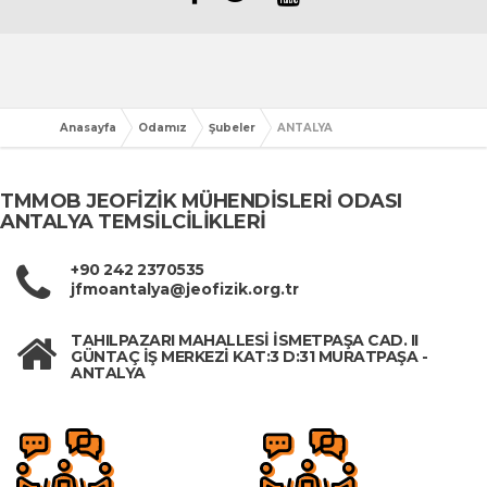
Anasayfa
Odamız
Şubeler
ANTALYA
TMMOB JEOFİZİK MÜHENDİSLERİ ODASI
ANTALYA TEMSİLCİLİKLERİ
+90 242 2370535
jfmoantalya@jeofizik.org.tr
TAHILPAZARI MAHALLESİ İSMETPAŞA CAD. II
GÜNTAÇ İŞ MERKEZİ KAT:3 D:31 MURATPAŞA -
ANTALYA