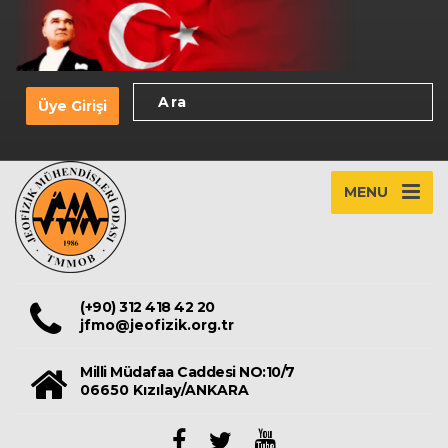
Üye Girişi
MENU
(+90) 312 418 42 20
jfmo@jeofizik.org.tr
Milli Müdafaa Caddesi NO:10/7
06650 Kızılay/ANKARA