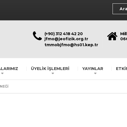
(+90) 312 418 42 20
Mil
jfmo@jeofizik.org.tr
06
tmmobjfmo@hs01.kep.tr
LARIMIZ
ÜYELİK İŞLEMLERİ
YAYINLAR
ETKİ
NEĞİ