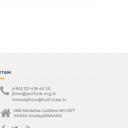
ETİŞİM
(+90) 312 418 42 20
jfmo@jeofizik.org.tr
tmmobjfmo@hs01.kep.tr
Milli Müdafaa Caddesi NO:10/7
06650 Kızılay/ANKARA