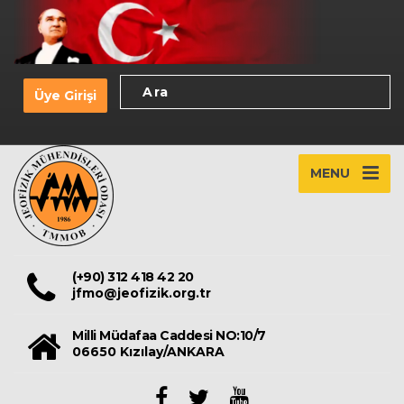
Üye Girişi
MENU
(+90) 312 418 42 20
jfmo@jeofizik.org.tr
Milli Müdafaa Caddesi NO:10/7
06650 Kızılay/ANKARA