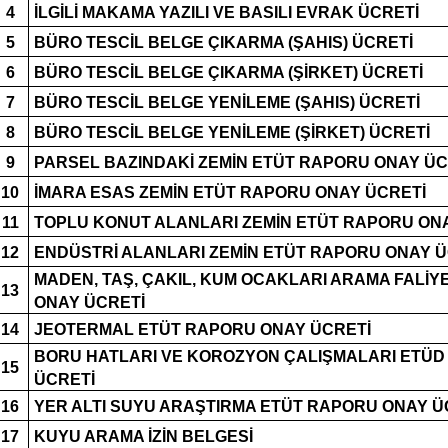
4
İLGİLİ MAKAMA YAZILI VE BASILI EVRAK ÜCRETİ
5
BÜRO TESCİL BELGE ÇIKARMA (ŞAHIS) ÜCRETİ
6
BÜRO TESCİL BELGE ÇIKARMA (ŞİRKET) ÜCRETİ
7
BÜRO TESCİL BELGE YENİLEME (ŞAHIS) ÜCRETİ
8
BÜRO TESCİL BELGE YENİLEME (ŞİRKET) ÜCRETİ
9
PARSEL BAZINDAKİ ZEMİN ETÜT RAPORU ONAY ÜC
10
İMARA ESAS ZEMİN ETÜT RAPORU ONAY ÜCRETİ
11
TOPLU KONUT ALANLARI ZEMİN ETÜT RAPORU ON
12
ENDÜSTRİ ALANLARI ZEMİN ETÜT RAPORU ONAY Ü
MADEN, TAŞ, ÇAKIL, KUM OCAKLARI ARAMA FALİ
13
ONAY ÜCRETİ
14
JEOTERMAL ETÜT RAPORU ONAY ÜCRETİ
BORU HATLARI VE KOROZYON ÇALIŞMALARI ETÜ
15
ÜCRETİ
16
YER ALTI SUYU ARAŞTIRMA ETÜT RAPORU ONAY Ü
17
KUYU ARAMA İZİN BELGESİ