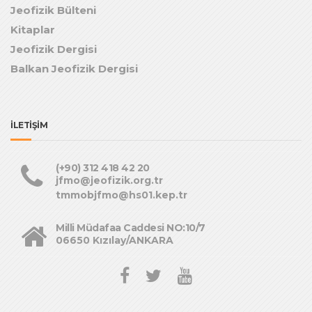
Jeofizik Bülteni
Kitaplar
Jeofizik Dergisi
Balkan Jeofizik Dergisi
İLETİŞİM
(+90) 312 418 42 20
jfmo@jeofizik.org.tr
tmmobjfmo@hs01.kep.tr
Milli Müdafaa Caddesi NO:10/7
06650 Kızılay/ANKARA