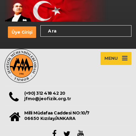
Üye Girişi
MENU
(+90) 312 418 42 20
jfmo@jeofizik.org.tr
Milli Müdafaa Caddesi NO:10/7
06650 Kızılay/ANKARA