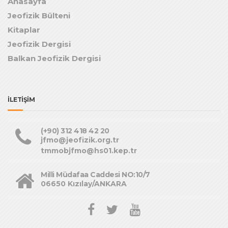
Anasayfa
Jeofizik Bülteni
Kitaplar
Jeofizik Dergisi
Balkan Jeofizik Dergisi
İLETİŞİM
(+90) 312 418 42 20
jfmo@jeofizik.org.tr
tmmobjfmo@hs01.kep.tr
Milli Müdafaa Caddesi NO:10/7
06650 Kızılay/ANKARA