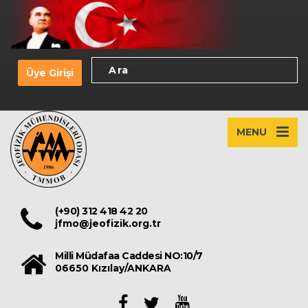
Üye Girişi
MENU
(+90) 312 418 42 20
jfmo@jeofizik.org.tr
Milli Müdafaa Caddesi NO:10/7
06650 Kızılay/ANKARA