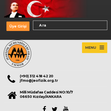
Üye Girişi
MENU
(+90) 312 418 42 20
jfmo@jeofizik.org.tr
Milli Müdafaa Caddesi NO:10/7
06650 Kızılay/ANKARA