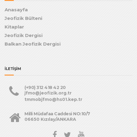
Anasayfa
Jeofizik Bülteni
Kitaplar
Jeofizik Dergisi
Balkan Jeofizik Dergisi
İLETİŞİM
(+90) 312 418 42 20
jfmo@jeofizik.org.tr
tmmobjfmo@hs01.kep.tr
Milli Müdafaa Caddesi NO:10/7
06650 Kızılay/ANKARA