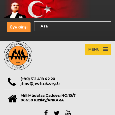
Üye Girişi
MENU
(+90) 312 418 42 20
jfmo@jeofizik.org.tr
Milli Müdafaa Caddesi NO:10/7
06650 Kızılay/ANKARA