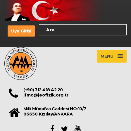
Üye Girişi
MENU
(+90) 312 418 42 20
jfmo@jeofizik.org.tr
Milli Müdafaa Caddesi NO:10/7
06650 Kızılay/ANKARA