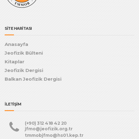
SİTE HARİTASI
Anasayfa
Jeofizik Bülteni
Kitaplar
Jeofizik Dergisi
Balkan Jeofizik Dergisi
İLETİŞİM
(+90) 312 418 42 20
jfmo@jeofizik.org.tr
tmmobjfmo@hs01.kep.tr