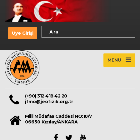
Üye Girişi
MENU
(+90) 312 418 42 20
jfmo@jeofizik.org.tr
Milli Müdafaa Caddesi NO:10/7
06650 Kızılay/ANKARA