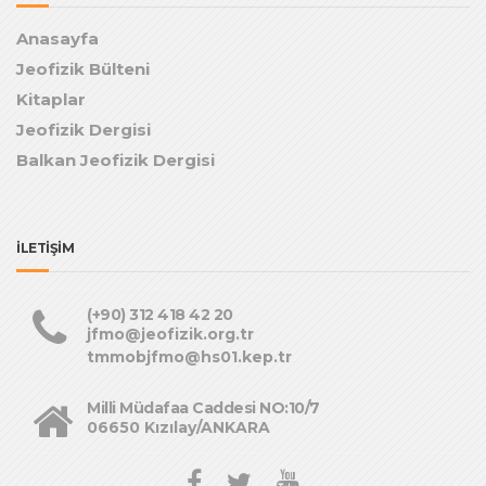
Anasayfa
Jeofizik Bülteni
Kitaplar
Jeofizik Dergisi
Balkan Jeofizik Dergisi
İLETİŞİM
(+90) 312 418 42 20
jfmo@jeofizik.org.tr
tmmobjfmo@hs01.kep.tr
Milli Müdafaa Caddesi NO:10/7
06650 Kızılay/ANKARA