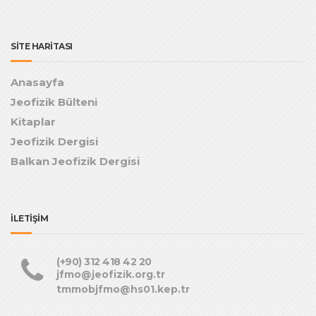
SİTE HARİTASI
Anasayfa
Jeofizik Bülteni
Kitaplar
Jeofizik Dergisi
Balkan Jeofizik Dergisi
İLETİŞİM
(+90) 312 418 42 20
jfmo@jeofizik.org.tr
tmmobjfmo@hs01.kep.tr