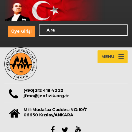
Üye Girişi
MENU
(+90) 312 418 42 20
jfmo@jeofizik.org.tr
Milli Müdafaa Caddesi NO:10/7
06650 Kızılay/ANKARA