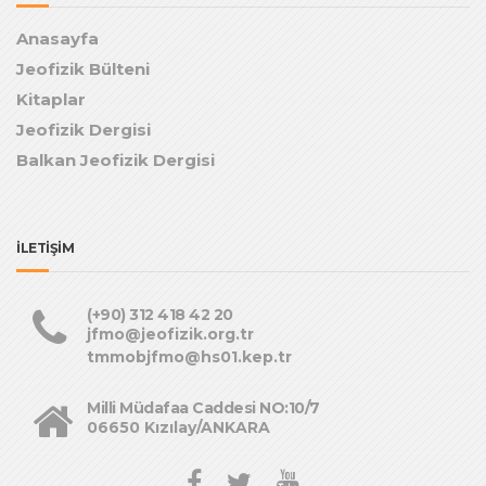
Anasayfa
Jeofizik Bülteni
Kitaplar
Jeofizik Dergisi
Balkan Jeofizik Dergisi
İLETİŞİM
(+90) 312 418 42 20
jfmo@jeofizik.org.tr
tmmobjfmo@hs01.kep.tr
Milli Müdafaa Caddesi NO:10/7
06650 Kızılay/ANKARA