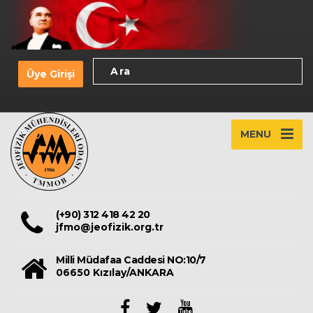
Üye Girişi
MENU
(+90) 312 418 42 20
jfmo@jeofizik.org.tr
Milli Müdafaa Caddesi NO:10/7
06650 Kızılay/ANKARA