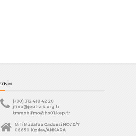
ETİŞİM
(+90) 312 418 42 20
jfmo@jeofizik.org.tr
tmmobjfmo@hs01.kep.tr
Milli Müdafaa Caddesi NO:10/7
06650 Kızılay/ANKARA