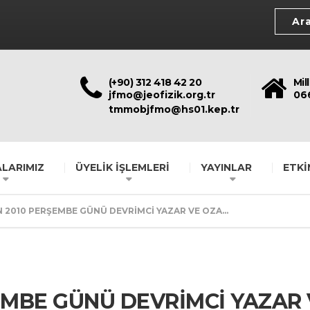
(+90) 312 418 42 20
Mil
jfmo@jeofizik.org.tr
06
tmmobjfmo@hs01.kep.tr
LARIMIZ
ÜYELİK İŞLEMLERİ
YAYINLAR
ETKİ
N 2010 PERŞEMBE GÜNÜ DEVRİMCİ YAZAR VE OZA...
EMBE GÜNÜ DEVRİMCİ YAZAR 