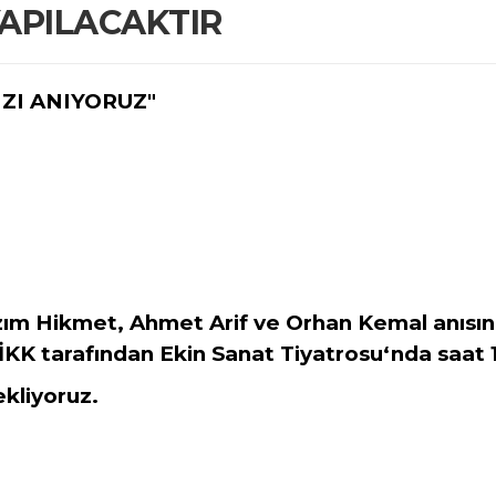
YAPILACAKTIR
ZI ANIYORUZ"
m Hikmet, Ahmet Arif ve Orhan Kemal anısına
KK tarafından Ekin Sanat Tiyatrosu‘nda saat 1
ekliyoruz.