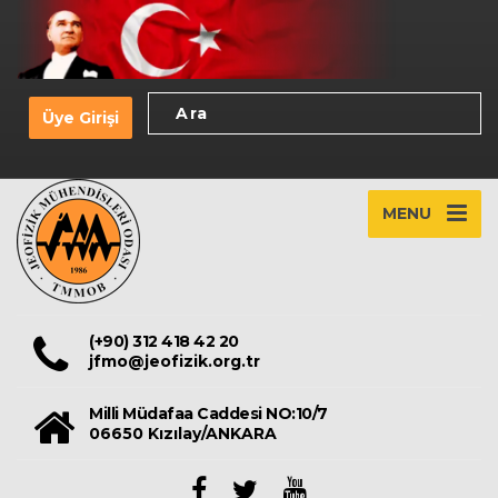
Üye Girişi
MENU
(+90) 312 418 42 20
jfmo@jeofizik.org.tr
Milli Müdafaa Caddesi NO:10/7
06650 Kızılay/ANKARA