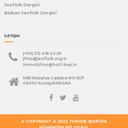
Jeofizik Dergisi
Balkan Jeofizik Dergisi
İLETİŞİM
(+90) 312 418 42 20
jfmo@jeofizik.org.tr
tmmobjfmo@hs01.kep.tr
Milli Müdafaa Caddesi NO:10/7
06650 Kızılay/ANKARA
© COPYRIGHT © 2023
TMMOB JEOFİZİK
MÜHENDİSLERİ ODASI
.