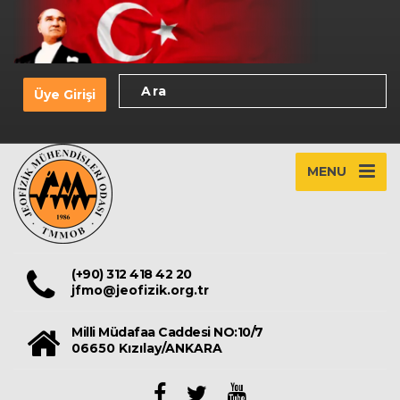
Üye Girişi
MENU
(+90) 312 418 42 20
jfmo@jeofizik.org.tr
Milli Müdafaa Caddesi NO:10/7
06650 Kızılay/ANKARA