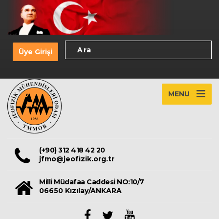
Üye Girişi
MENU
(+90) 312 418 42 20
jfmo@jeofizik.org.tr
Milli Müdafaa Caddesi NO:10/7
06650 Kızılay/ANKARA