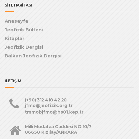
SİTE HARİTASI
Anasayfa
Jeofizik Bülteni
Kitaplar
Jeofizik Dergisi
Balkan Jeofizik Dergisi
İLETİŞİM
(+90) 312 418 42 20
jfmo@jeofizik.org.tr
tmmobjfmo@hs01.kep.tr
Milli Müdafaa Caddesi NO:10/7
06650 Kızılay/ANKARA