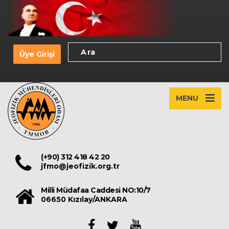
Üye Girişi
MENU
(+90) 312 418 42 20
jfmo@jeofizik.org.tr
Milli Müdafaa Caddesi NO:10/7
06650 Kızılay/ANKARA