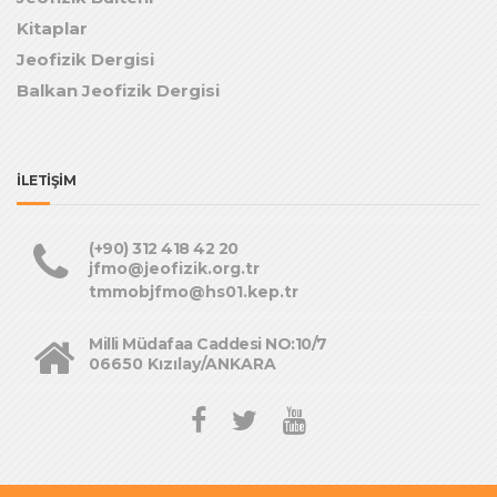
Kitaplar
Jeofizik Dergisi
Balkan Jeofizik Dergisi
İLETİŞİM
(+90) 312 418 42 20
jfmo@jeofizik.org.tr
tmmobjfmo@hs01.kep.tr
Milli Müdafaa Caddesi NO:10/7
06650 Kızılay/ANKARA