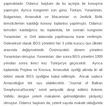
yapmaktadır. Odamız başkanı da bu açılışta bir konuşma
yapmıştır. Ayrıca kongrenin son günü, Türkiye, Yunanistan,
Bulgaristan, Arnavutluk ve Macaristan` ın Jeofizik Birlik
temsilcilerinin katıldığı konsey toplantısı yapılmıştır. Odamızı
temsilen katıldığımız bu toplantıda, bir sonraki kongrenin
Yunanistan` ın Girit adasında yapılmasına karar verilmiştir.
Geleneksel olarak BGS yönetimi her 3 yılda kurucu üye ülkeler
arasında değişmektedir. Önümüzdeki dönem yönetimi
Yunanistan olmuştur. Yunanistan` dan sonra BGS yönetimi 1999
yılından sonra ikinci kez Türkiye‘ye geçecektir. Ayrıca
toplantıda Priştina ve Kosova, Arnavutluk üyeliği altında iki alt
bölüm olarak BGS üyeliğine kabul edilmiştir. Ancak sadece
Arnavutluğun tek oyu olabilecektir. "Journal of Balkan
GeophysicalSociety" isimli periyodik dergi editörü Antonis
Vafidis, dergiye yeterli makalenin gelmediğinden şikâyetçi
olmuştur. Odamız başkanı da, yeterli sayıda makale olduğunda