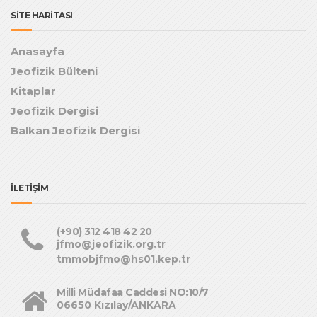
SİTE HARİTASI
Anasayfa
Jeofizik Bülteni
Kitaplar
Jeofizik Dergisi
Balkan Jeofizik Dergisi
İLETİŞİM
(+90) 312 418 42 20
jfmo@jeofizik.org.tr
tmmobjfmo@hs01.kep.tr
Milli Müdafaa Caddesi NO:10/7
06650 Kızılay/ANKARA