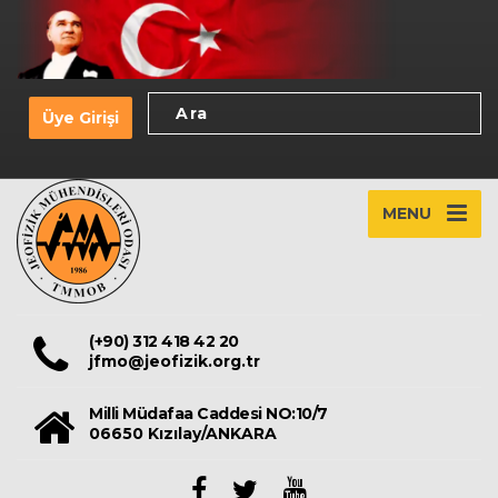
Üye Girişi
MENU
(+90) 312 418 42 20
jfmo@jeofizik.org.tr
Milli Müdafaa Caddesi NO:10/7
06650 Kızılay/ANKARA