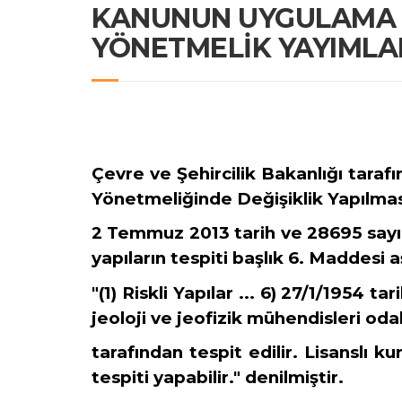
KANUNUN UYGULAMA Y
YÖNETMELİK YAYIMLA
Çevre ve Şehircilik Bakanlığı tarafı
Yönetmeliğinde Değişiklik Yapılma
2 Temmuz 2013 tarih ve 28695 sayıl
yapıların tespiti başlık 6. Maddesi a
"(1) Riskli Yapılar ... 6) 27/1/1954 
jeoloji ve
jeofizik mühendisleri odal
tarafından tespit edilir. Lisanslı ku
tespiti yapabilir." denilmiştir.