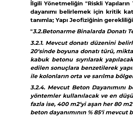
İlgili Yönetmeliğin "Riskli Yapıları
dayanımı belirlemek için kritik kat
tanımla;
Yapı Jeofiziğinin gereklili
"
3.2.Betonarme Binalarda Donatı Te
3.2.1. Mevcut donatı düzenini beli
20‘sinde boyuna donatı türü, miktar
kabuk betonu sıyrılarak yapılacak
edilen sonuçlara benzetilerek yapıl
ile kolonların orta ve sarılma bölge
3.2.4. Mevcut Beton Dayanımını be
yöntemler kullanılacak
ve en düşü
fazla ise, 400 m2‘yi aşan her 80 m
beton dayanımının % 85‘i mevcut be