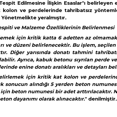
n Tespit Edilmesine İlişkin Esaslar"ı belirley
 kolon ve perdelerinde tahribatsız yöntemlerin 
ği Yönetmelikte yeralmıştır
.
spiti ve Malzeme Özelliklerinin Belirlenmesi
rlemek için kritik katta 6 adetten az olmama
ı ve düzeni belirlenecektir. Bu işlem, seçilen
tır. Diğer yarısında
donatı tahmini tahribat
abilir. Ayrıca, kabuk betonu sıyrılan perde v
lerinde enine donatı aralıkları ve detayları bel
lirlemek için kritik kat kolon ve perdeler
k sonucun alındığı 5 yerden beton numunesi 
2 için beton numunesi bir adet arttırılacaktır
ton dayanımı olarak alınacaktır.
" denilmiştir.