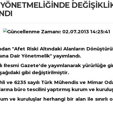
ÖNETMELİĞİNDE DEĞİŞİKLİK
NDI
ndan "
Afet Riski Altındaki Alanların Dönüşt
sına Dair Yönetmelik
" yayımlandı.
ı Resmi Gazete‘de yayımlanarak yürürlüğe giren
şağıdaki gibi değiştirilmiştir.
tarihli ve 6235 sayılı Türk Mühendis ve Mimar Od
arına büro tescilini yaptırmış kurum
ve kuruluş
rum ve kuruluşlar herhangi bir alan ile sınırlı