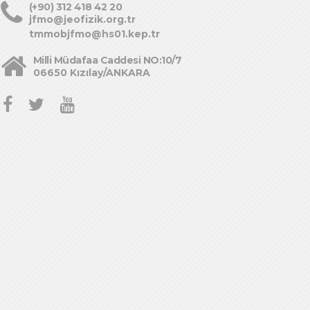
(+90) 312 418 42 20
jfmo@jeofizik.org.tr
tmmobjfmo@hs01.kep.tr
Milli Müdafaa Caddesi NO:10/7
06650 Kızılay/ANKARA