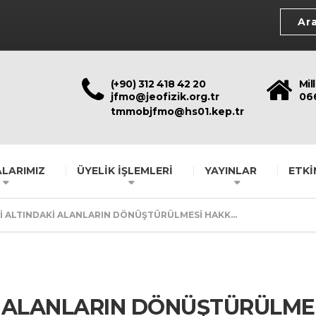
(+90) 312 418 42 20
Mil
jfmo@jeofizik.org.tr
06
tmmobjfmo@hs01.kep.tr
LARIMIZ
ÜYELİK İŞLEMLERİ
YAYINLAR
ETKİ
Kİ ALTINDAKİ ALANLARIN DÖNÜŞTÜRÜLMESİ HAKK...
Kİ ALANLARIN DÖNÜŞTÜRÜLME