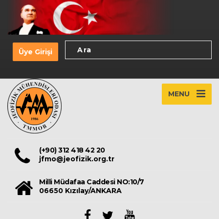
Üye Girişi
MENU
(+90) 312 418 42 20
jfmo@jeofizik.org.tr
Milli Müdafaa Caddesi NO:10/7
06650 Kızılay/ANKARA