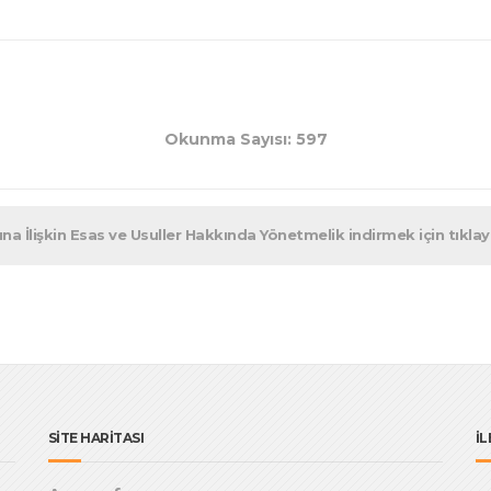
Okunma Sayısı: 597
 İlişkin Esas ve Usuller Hakkında Yönetmelik indirmek için tıklayı
SİTE HARİTASI
İL