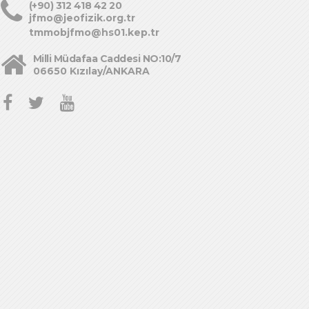
(+90) 312 418 42 20
jfmo@jeofizik.org.tr
tmmobjfmo@hs01.kep.tr
Milli Müdafaa Caddesi NO:10/7
06650 Kızılay/ANKARA