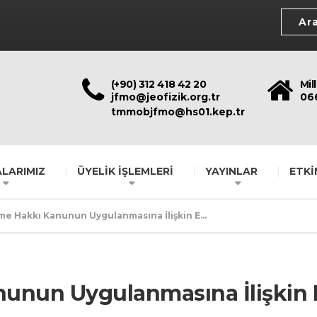
(+90) 312 418 42 20
Mil
jfmo@jeofizik.org.tr
06
tmmobjfmo@hs01.kep.tr
LARIMIZ
ÜYELİK İŞLEMLERİ
YAYINLAR
ETKİ
nme Hakkı Kanunun Uygulanmasına İlişkin E...
nunun Uygulanmasına İlişkin E