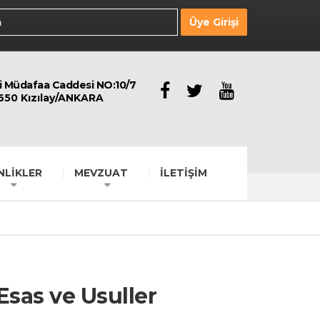
Üye Girişi
li Müdafaa Caddesi NO:10/7
650 Kızılay/ANKARA
NLİKLER
MEVZUAT
İLETİŞİM
sas ve Usuller