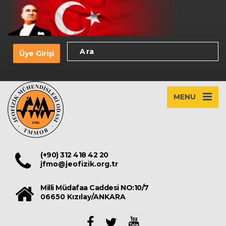
Üye Girişi
MENU
(+90) 312 418 42 20
jfmo@jeofizik.org.tr
Milli Müdafaa Caddesi NO:10/7
06650 Kızılay/ANKARA