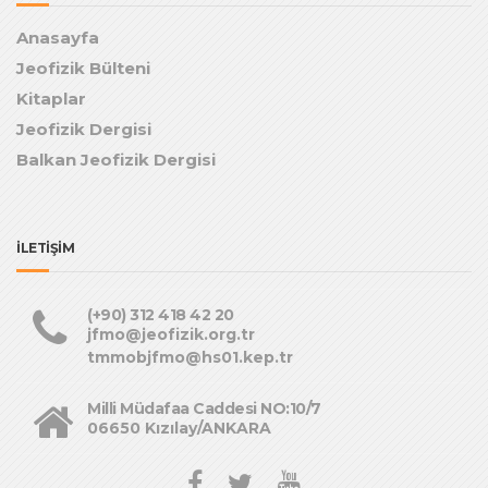
Anasayfa
Jeofizik Bülteni
Kitaplar
Jeofizik Dergisi
Balkan Jeofizik Dergisi
İLETİŞİM
(+90) 312 418 42 20
jfmo@jeofizik.org.tr
tmmobjfmo@hs01.kep.tr
Milli Müdafaa Caddesi NO:10/7
06650 Kızılay/ANKARA