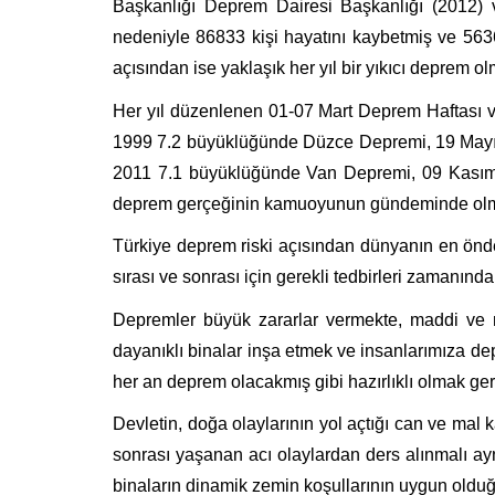
Başkanlığı Deprem Dairesi Başkanlığı (2012) v
nedeniyle 86833 kişi hayatını kaybetmiş ve 563
açısından ise yaklaşık her yıl bir yıkıcı deprem ol
Her yıl düzenlenen 01-07 Mart Deprem Haftası v
1999 7.2 büyüklüğünde Düzce Depremi, 19 Mayı
2011 7.1 büyüklüğünde Van Depremi, 09 Kasım 
deprem gerçeğinin kamuoyunun gündeminde olma
Türkiye deprem riski açısından dünyanın en önde
sırası ve sonrası için gerekli tedbirleri zamanında
Depremler büyük zararlar vermekte, maddi ve m
dayanıklı binalar inşa etmek ve insanlarımıza d
her an deprem olacakmış gibi hazırlıklı olmak ge
Devletin, doğa olaylarının yol açtığı can ve mal
sonrası yaşanan acı olaylardan ders alınmalı ayn
binaların dinamik zemin koşullarının uygun olduğu