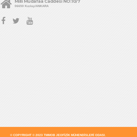
Milli Müdafaa Caddesi NO:10/7
06650 Kızılay/ANKARA
© COPYRIGHT © 2023
TMMOB JEOFİZİK MÜHENDİSLERİ ODASI
.