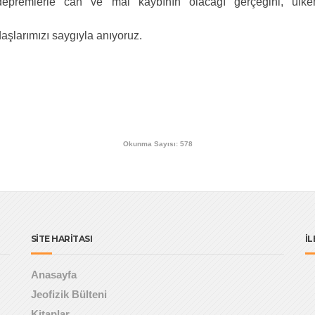
epremlerle can ve mal kaybının olacağı gerçeğini, ülk
aşlarımızı saygıyla anıyoruz.
Okunma Sayısı: 578
SİTE HARİTASI
İL
Anasayfa
Jeofizik Bülteni
Kitaplar