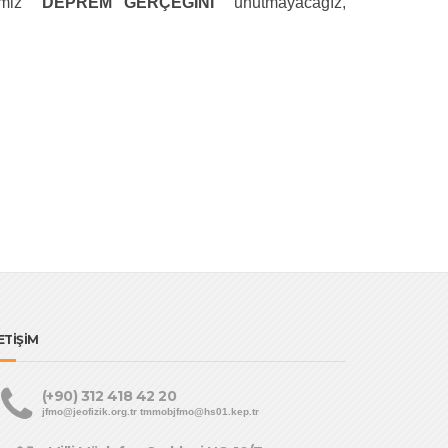
emiz
"DEPREM GERÇEĞİNİ"
unutmayacağız,
ETİŞİM
(+90) 312 418 42 20
jfmo@jeofizik.org.tr tmmobjfmo@hs01.kep.tr