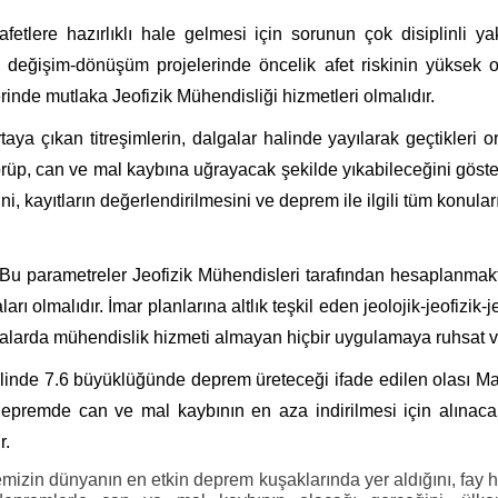
fetlere hazırlıklı hale gelmesi için sorunun çok disiplinli y
 değişim-dönüşüm projelerinde öncelik afet riskinin yüksek o
rinde mutlaka Jeofizik Mühendisliği hizmetleri olmalıdır.
ya çıkan titreşimlerin, dalgalar halinde yayılarak geçtikleri 
rüp, can ve mal kaybına uğrayacak şekilde yıkabileceğini göster
ini, kayıtların değerlendirilmesini ve deprem ile ilgili tüm konula
 Bu parametreler Jeofizik Mühendisleri tarafından hesaplanmakt
rı olmalıdır. İmar planlarına altlık teşkil eden jeolojik-jeofizik
malarda mühendislik hizmeti almayan hiçbir uygulamaya ruhsat v
ı halinde 7.6 büyüklüğünde deprem üreteceği ifade edilen olası 
remde can ve mal kaybının en aza indirilmesi için alınacak önl
r.
izin dünyanın en etkin deprem kuşaklarında yer aldığını, fay ha