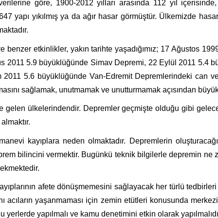
erilerine göre, 1900-2012 yılları arasında 112 yıl içerisin
647 yapı yıkılmış ya da ağır hasar görmüştür. Ülkemizde hasa
maktadır.
e benzer etkinlikler, yakın tarihte yaşadığımız; 17 Ağustos 
s 2011 5.9 büyüklüğünde Simav Depremi, 22 Eylül 2011 5.4 
2011 5.6 büyüklüğünde Van-Edremit Depremlerindeki can ve ma
sını sağlamak, unutmamak ve unutturmamak açısından büyük 
 gelen ülkelerindendir. Depremler geçmişte olduğu gibi gelece
 almaktır.
anevi kayıplara neden olmaktadır. Depremlerin oluşturacağı 
eprem bilincini vermektir. Bugünkü teknik bilgilerle depremin 
rekmektedir.
 kayıplarının afete dönüşmemesini sağlayacak her türlü tedbirler
ı acıların yaşanmaması için zemin etütleri konusunda merkezi ve
 yerlerde yapılmalı ve kamu denetimini etkin olarak yapılmalıdı