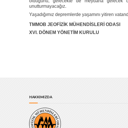
olduğunu, gelecekte de meydana gelecek d
unutturmayacağız.
Yaşadığımız depremlerde yaşamını yitiren vatand
TMMOB JEOFİZİK MÜHENDİSLERİ ODASI
XVI. DÖNEM YÖNETİM KURULU
HAKKIMIZDA