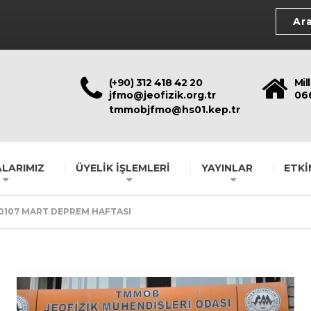
(+90) 312 418 42 20
Mil
jfmo@jeofizik.org.tr
06
tmmobjfmo@hs01.kep.tr
LARIMIZ
ÜYELİK İŞLEMLERİ
YAYINLAR
ETKİ
0107 MART DEPREM HAFTASI