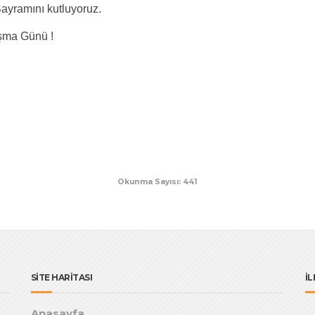
ayramını kutluyoruz.
ışma Günü !
Okunma Sayısı: 441
SİTE HARİTASI
İL
Anasayfa