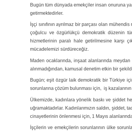
Bugün tüm dünyada emekçiler insan onuruna yakışır
getirmektedirler.
İşçi sınıfının ayrılmaz bir parçası olan mühendi
çoğulcu ve özgürlükçü demokratik düzenin tüm
hizmetlerinin paralı hale getirilmesine karşı ç
mücadelemizi sürdüreceğiz.
Maden ocaklarında, inşaat alanlarında meydan gel
alınmadığından, kamusal denetim etkin bir şekild
Bugün; eşit özgür laik demokratik bir Türkiye için
sorunlarına çözüm bulunması için, iş kazalarının ö
Ülkemizde, kadınlara yönelik baskı ve şiddet her
uğramaktadırlar. Kadınlarımızın saldırı, şiddet, t
cinayetlerinin önlenmesi için, 1 Mayıs alanlarınd
İşçilerin ve emekçilerin sorunlarının ülke sorunl