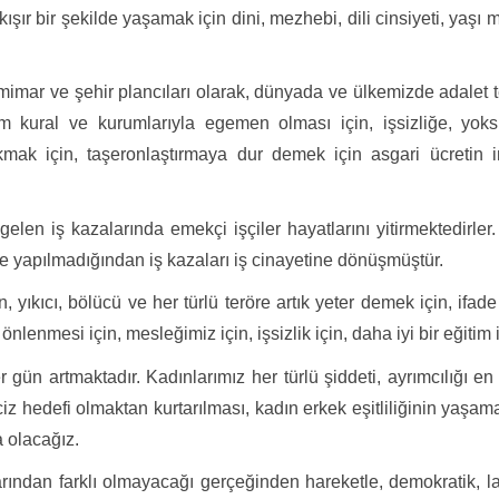
 bir şekilde yaşamak için dini, mezhebi, dili cinsiyeti, yaşı mes
s mimar ve şehir plancıları olarak, dünyada ve ülkemizde adalet 
 kural ve kurumlarıyla egemen olması için, işsizliğe, yoks
ıkmak için, taşeronlaştırmaya dur demek için asgari ücretin 
en iş kazalarında emekçi işçiler hayatlarını yitirmektedirler. 
e yapılmadığından iş kazaları iş cinayetine dönüşmüştür.
, yıkıcı, bölücü ve her türlü teröre artık yeter demek için, ifad
nlenmesi için, mesleğimiz için, işsizlik için, daha iyi bir eğitim
 gün artmaktadır. Kadınlarımız her türlü şiddeti, ayrımcılığı e
aciz hedefi olmaktan kurtarılması, kadın erkek eşitliliğinin yaşa
a olacağız.
arından farklı olmayacağı gerçeğinden hareketle, demokratik, la