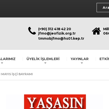
(+90) 312 418 42 20
Mil
jfmo@jeofizik.org.tr
06
tmmobjfmo@hs01.kep.tr
LARIMIZ
ÜYELİK İŞLEMLERİ
YAYINLAR
ETKİ
 MAYIS İŞÇİ BAYRAMI