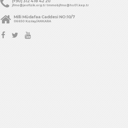
(+90) 312 418 42 20
jfmo@jeofizik.org.tr tmmobjfmo@hs01.kep.tr
Milli Müdafaa Caddesi NO:10/7
06650 Kızılay/ANKARA