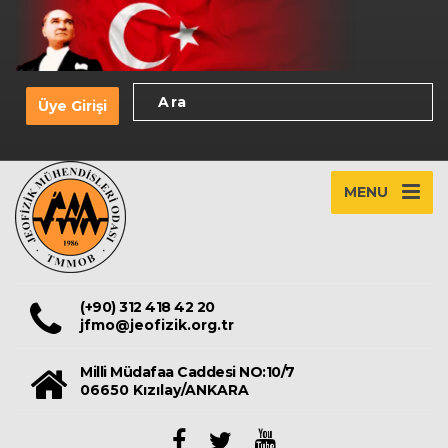
Üye Girişi
MENU
(+90) 312 418 42 20
jfmo@jeofizik.org.tr
Milli Müdafaa Caddesi NO:10/7
06650 Kızılay/ANKARA