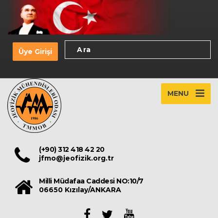
Üye Girişi
MENU
(+90) 312 418 42 20
jfmo@jeofizik.org.tr
Milli Müdafaa Caddesi NO:10/7
06650 Kızılay/ANKARA