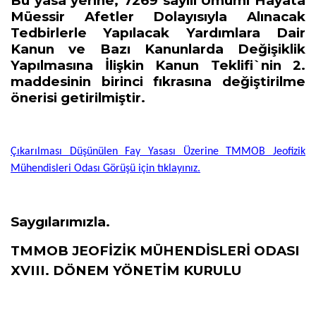
Bu yasa yerine, 7269 sayılı Umumi Hayata
Müessir Afetler Dolayısıyla Alınacak
Tedbirlerle Yapılacak Yardımlara Dair
Kanun ve Bazı Kanunlarda Değişiklik
Yapılmasına İlişkin Kanun Teklifi`nin 2.
maddesinin birinci fıkrasına değiştirilme
önerisi getirilmiştir.
Çıkarılması Düşünülen Fay Yasası Üzerine TMMOB Jeofizik
Mühendisleri Odası Görüşü için tıklayınız.
Saygılarımızla.
TMMOB JEOFİZİK MÜHENDİSLERİ ODASI
XVIII. DÖNEM YÖNETİM KURULU