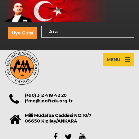
Üye Girişi
MENU
(+90) 312 418 42 20
jfmo@jeofizik.org.tr
Milli Müdafaa Caddesi NO:10/7
06650 Kızılay/ANKARA