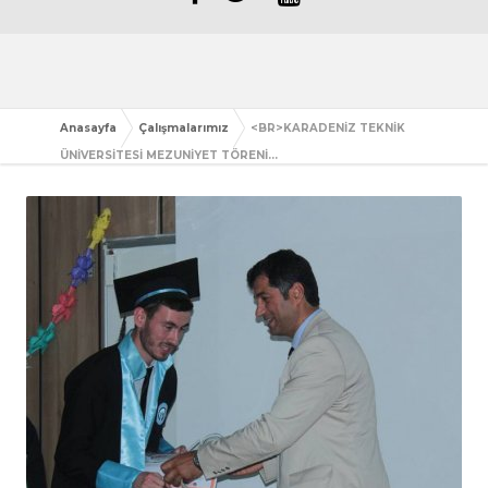
Anasayfa
Çalışmalarımız
<BR>KARADENİZ TEKNİK
ÜNİVERSİTESİ MEZUNİYET TÖRENİ...