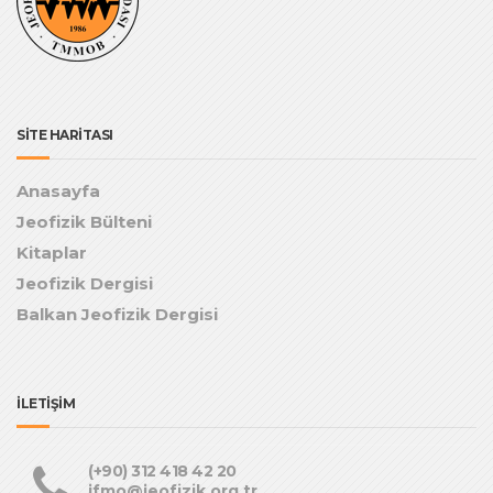
SİTE HARİTASI
Anasayfa
Jeofizik Bülteni
Kitaplar
Jeofizik Dergisi
Balkan Jeofizik Dergisi
İLETİŞİM
(+90) 312 418 42 20
jfmo@jeofizik.org.tr