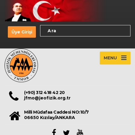
Üye Girişi
MENU
(+90) 312 418 42 20
jfmo@jeofizik.org.tr
Milli Müdafaa Caddesi NO:10/7
06650 Kızılay/ANKARA