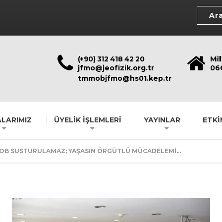
(+90) 312 418 42 20
Mil
jfmo@jeofizik.org.tr
06
tmmobjfmo@hs01.kep.tr
LARIMIZ
ÜYELİK İŞLEMLERİ
YAYINLAR
ETKİ
B SUSTURULAMAZ; YAŞASIN ÖRGÜTLÜ MÜCADELEMİ...