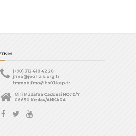
ETİŞİM
(+90) 312 418 42 20
jfmo@jeofizik.org.tr
tmmobjfmo@hs01.kep.tr
Milli Müdafaa Caddesi NO:10/7
06650 Kızılay/ANKARA