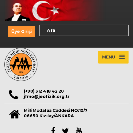
Üye Girişi
MENU
(+90) 312 418 42 20
jfmo@jeofizik.org.tr
Milli Müdafaa Caddesi NO:10/7
06650 Kızılay/ANKARA