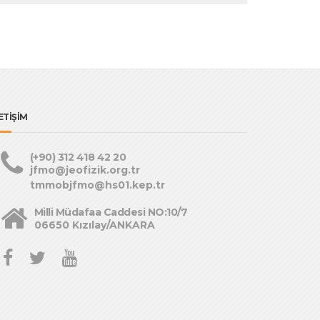
ETİŞİM
(+90) 312 418 42 20
jfmo@jeofizik.org.tr
tmmobjfmo@hs01.kep.tr
Milli Müdafaa Caddesi NO:10/7
06650 Kızılay/ANKARA