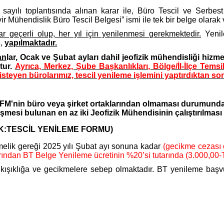
ayılı toplantısında alınan karar ile, Büro Tescil ve Serbest
Mühendislik Büro Tescil Belgesi” ismi ile tek bir belge olarak v
ar geçerli olup, her yıl için yenilenmesi gerekmektedir.
Yenil
e,
yapılmaktadır.
an
lar, Ocak ve Şubat ayları dahil jeofizik mühendisliği hiz
tur.
Ayrıca, Merkez, Şube Başkanlıkları, Bölge/İl-İlçe Tems
steyen bürolarımız, tescil yenileme işlemini yaptırdıktan son
JFM'nin büro veya şirket ortaklarından olmaması durumunda
şmesi bulunan en az iki Jeofizik Mühendisinin çalıştırılmas
K:TESCİL YENİLEME FORMU)
elik gereği 2025 yılı Şubat ayı sonuna kadar
(gecikme cezası 
ından BT Belge Yenileme ücretinin %20’si tutarında (3.000,00-
ıkışıklığa ve gecikmelere sebep olmaktadır. BT yenileme baş