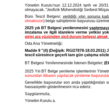
Yönetim Kurulu’nun 12.12.2024 tarih ve 20/31 s
olmayacak, “Jeofizik Mühendisliği Serbest Müşavir 
Büro Tescil Belgesi;
verildiği yılın sonuna kad
olmaksızın
) belge sahiplerinin başvurusu üzerin
2025 yılı BT Belgesi yenilenmesini
yaptırmay
imzalama ve ilgili idarelere verme yetkisi yok
girişi ara yüzünden sicil durum belgesi almak i
Oda Ana Yönetmeliği;
Madde 9 "(4) (Değişik: RG/27878-18.03.2011) 
tescil süresince geçerli tam gün çalışma sözle
BT Belgesi Yenilenmesinde İstenen Belgeler;
(E
2025 Yılı BT Belge yenileme işlemlerinin Yönetm
sonundan itibaren yapılacak yenileme başvurular
Genellikle başvurular son anda yapıldığından s
hassasiyetin gösterilmesini rica ederiz.
Saygılarımızla,
Yönetim Kurulu a.