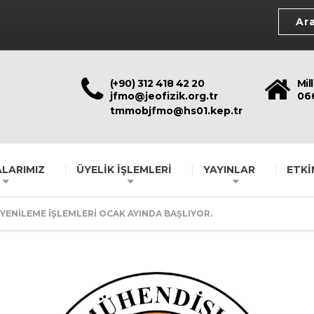
(+90) 312 418 42 20
Mil
jfmo@jeofizik.org.tr
06
tmmobjfmo@hs01.kep.tr
LARIMIZ
ÜYELİK İŞLEMLERİ
YAYINLAR
ETKİ
 YENİLEME İŞLEMLERİ OCAK AYINDA BAŞLIYOR.