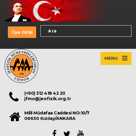
Üye Girişi
MENU
(+90) 312 418 42 20
jfmo@jeofizik.org.tr
Milli Müdafaa Caddesi NO:10/7
06650 Kızılay/ANKARA