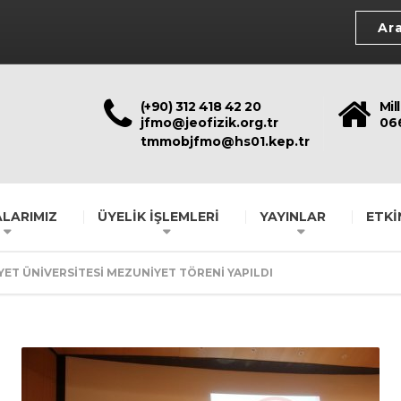
(+90) 312 418 42 20
Mil
jfmo@jeofizik.org.tr
06
tmmobjfmo@hs01.kep.tr
LARIMIZ
ÜYELİK İŞLEMLERİ
YAYINLAR
ETKİ
ET ÜNİVERSİTESİ MEZUNİYET TÖRENİ YAPILDI