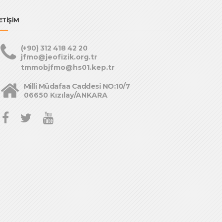
ETİŞİM
(+90) 312 418 42 20
jfmo@jeofizik.org.tr
tmmobjfmo@hs01.kep.tr
Milli Müdafaa Caddesi NO:10/7
06650 Kızılay/ANKARA