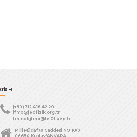
ETİŞİM
(+90) 312 418 42 20
jfmo@jeofizik.org.tr
tmmobjfmo@hs01.kep.tr
Milli Müdafaa Caddesi NO:10/7
06650 Kızılay/ANKARA