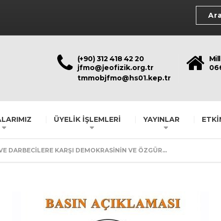
(+90) 312 418 42 20
Mil
jfmo@jeofizik.org.tr
06
tmmobjfmo@hs01.kep.tr
LARIMIZ
ÜYELİK İŞLEMLERİ
YAYINLAR
ETKİ
VE DARBECİLERE KARŞI DEMOKRASİNİN VE ÖZGÜR...