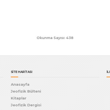
Okunma Sayısı: 438
SİTE HARİTASI
İL
Anasayfa
Jeofizik Bülteni
Kitaplar
Jeofizik Dergisi