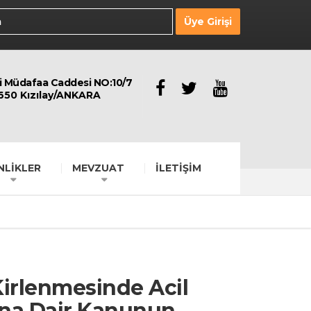
Üye Girişi
li Müdafaa Caddesi NO:10/7
650 Kızılay/ANKARA
NLİKLER
MEVZUAT
İLETİŞİM
Kirlenmesinde Acil
ına Dair Kanunun