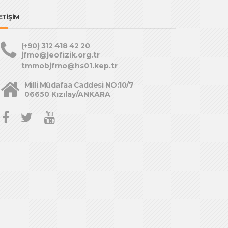
ETİŞİM
(+90) 312 418 42 20
jfmo@jeofizik.org.tr
tmmobjfmo@hs01.kep.tr
Milli Müdafaa Caddesi NO:10/7
06650 Kızılay/ANKARA