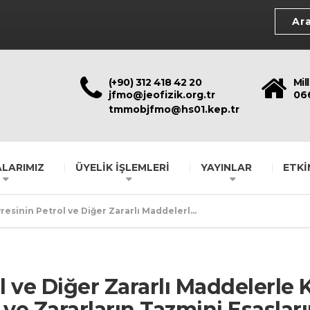
(+90) 312 418 42 20
Mil
jfmo@jeofizik.org.tr
06
tmmobjfmo@hs01.kep.tr
LARIMIZ
ÜYELİK İŞLEMLERİ
YAYINLAR
ETKİ
esinin Petrol ve Diğer Zararlı Maddelerl...
l ve Diğer Zararlı Maddelerle 
e Zararların Tazmini Esaslar