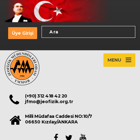
Üye Girişi
MENU
(+90) 312 418 42 20
jfmo@jeofizik.org.tr
Milli Müdafaa Caddesi NO:10/7
06650 Kızılay/ANKARA