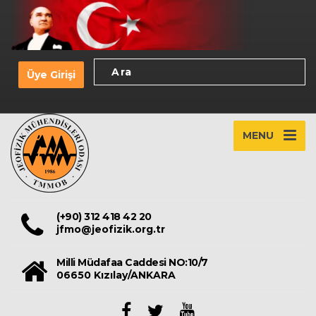
Üye Girişi
MENU
(+90) 312 418 42 20
jfmo@jeofizik.org.tr
Milli Müdafaa Caddesi NO:10/7
06650 Kızılay/ANKARA