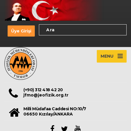
Üye Girişi
MENU
(+90) 312 418 42 20
jfmo@jeofizik.org.tr
Milli Müdafaa Caddesi NO:10/7
06650 Kızılay/ANKARA