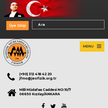
Üye Girişi
MENU
(+90) 312 418 42 20
jfmo@jeofizik.org.tr
Milli Müdafaa Caddesi NO:10/7
06650 Kızılay/ANKARA