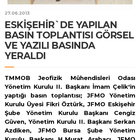
27.06.2013
ESKİŞEHİR`DE YAPILAN
BASIN TOPLANTISI GÖRSEL
VE YAZILI BASINDA
YERALDI
TMMOB Jeofizik Mühendisleri Odası
Yönetim Kurulu II. Başkanı İmam Çelik‘in
yaptığı basın toplantısı; JFMO Yönetim
Kurulu Üyesi Fikri Öztürk, JFMO Eskişehir
Şube Yönetim Kurulu Başkanı Cengiz
Güven, Yönetim Kurulu II. Başkanı Serkan
Azdiken, JFMO Bursa Şube Yönetim
Kurulu Başkanı H.Murat Arabacı, JFMO