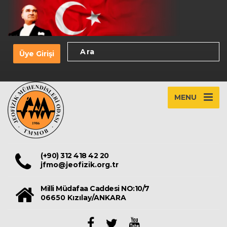
Üye Girişi
MENU
(+90) 312 418 42 20
jfmo@jeofizik.org.tr
Milli Müdafaa Caddesi NO:10/7
06650 Kızılay/ANKARA