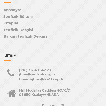
Anasayfa
Jeofizik Bülteni
Kitaplar
Jeofizik Dergisi
Balkan Jeofizik Dergisi
İLETİŞİM
(+90) 312 418 42 20
jfmo@jeofizik.org.tr
tmmobjfmo@hs01.kep.tr
Milli Müdafaa Caddesi NO:10/7
06650 Kızılay/ANKARA