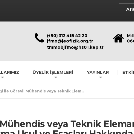
(+90) 312 418 42 20
Mil
jfmo@jeofizik.org.tr
06
tmmobjfmo@hs01.kep.tr
LARIMIZ
ÜYELİK İŞLEMLERİ
YAYINLAR
ETKİ
ği ile Görevli Mühendis veya Teknik Elem...
li Mühendis veya Teknik Elema
ışma Usul ve Esasları Hakkınd