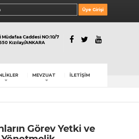
Üye Girişi
li Müdafaa Caddesi NO:10/7
650 Kızılay/ANKARA
NLİKLER
MEVZUAT
İLETİŞİM
nların Görev Yetki ve
a Yönetmelik