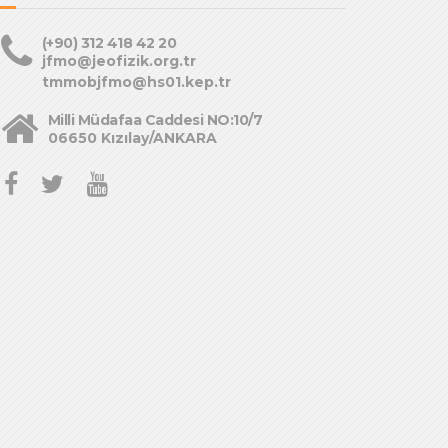
(+90) 312 418 42 20
jfmo@jeofizik.org.tr
tmmobjfmo@hs01.kep.tr
Milli Müdafaa Caddesi NO:10/7
06650 Kızılay/ANKARA