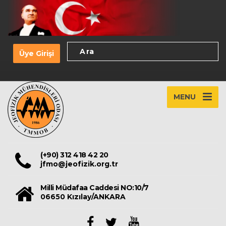
Üye Girişi
MENU
(+90) 312 418 42 20
jfmo@jeofizik.org.tr
Milli Müdafaa Caddesi NO:10/7
06650 Kızılay/ANKARA