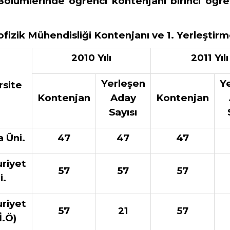
i Bölümlerinde öğrenci kontenjanı birinci öğr
eofizik Mühendisliği Kontenjanı ve 1. Yerleştir
2010 Yılı
2011 Yılı
Yerleşen
Y
rsite
Kontenjan
Aday
Kontenjan
Sayısı
 Üni.
47
47
47
riyet
57
57
57
i.
riyet
57
21
57
İ.Ö)