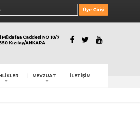
Üye Girişi
li Müdafaa Caddesi NO:10/7
650 Kızılay/ANKARA
NLİKLER
MEVZUAT
İLETİŞİM