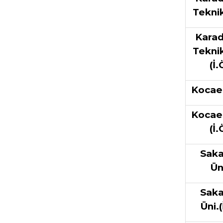
Teknik
Karad
Teknik
(İ.
Kocael
Kocael
(İ.
Saka
Ün
Saka
Üni.(