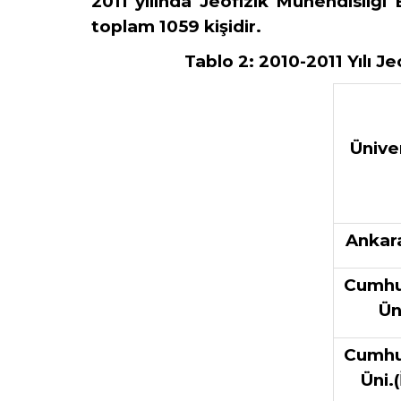
2011 yılında Jeofizik Mühendisliğ
toplam 1059 kişidir.
Tablo 2:
2010-2011 Yılı J
Ünive
Ankara
Cumhu
Ün
Cumhu
Üni.(