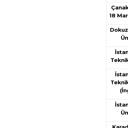
Çanak
18 Mar
Dokuz 
Ün
İsta
Teknik
İsta
Teknik
(İn
İsta
Ün
Karad