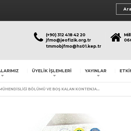
(+90) 312 418 42 20
Mil
jfmo@jeofizik.org.tr
06
tmmobjfmo@hs01.kep.tr
LARIMIZ
ÜYELİK İŞLEMLERİ
YAYINLAR
ETKİ
 MÜHENDİSLİĞİ BÖLÜMÜ VE BOŞ KALAN KONTENJA...