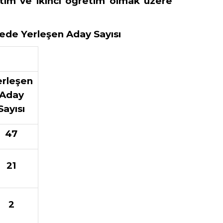
etim ve ikinci öğretim olmak üzere
mede Yerleşen Aday Sayısı
erleşen
Aday
Sayısı
47
21
2