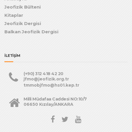
Jeofizik Bülteni
Kitaplar
Jeofizik Dergisi
Balkan Jeofizik Dergisi
İLETİŞİM
(+90) 312 418 42 20
jfmo@jeofizik.org.tr
tmmobjfmo@hs01.kep.tr
Milli Müdafaa Caddesi NO:10/7
06650 Kızılay/ANKARA