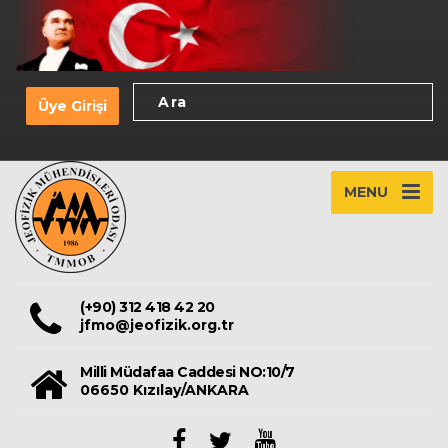
Üye Girişi
MENU
(+90) 312 418 42 20
jfmo@jeofizik.org.tr
Milli Müdafaa Caddesi NO:10/7
06650 Kızılay/ANKARA