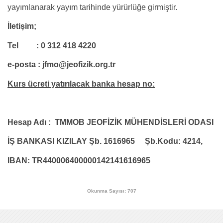
yayımlanarak yayım tarihinde yürürlüğe girmiştir.
İletişim;
Tel : 0 312 418 4220
e-posta : jfmo@jeofizik.org.tr
Kurs ücreti yatırılacak banka hesap no:
Hesap Adı : TMMOB JEOFİZİK MÜHENDİSLERİ ODASI
İŞ BANKASI KIZILAY Şb. 1616965 Şb.Kodu: 4214,
IBAN: TR440006400000142141616965
Okunma Sayısı: 707