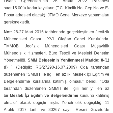
Lisans
Öğrencileri"nin 26 Aralık 2022 Pazartesi
saat:15.00`a kadar kayıtlarını(T.C. Kimlik No, Cep No ve E-
Posta adresleri olacak) JFMO Genel Merkeze yaptırmaları
gerekmektedir.
Not:
26-27 Mart 2016 tarihlerinde gerçekleştirilen Jeofizik
Mühendisleri Odası XVI. Olağan Genel Kurulu`nda,
TMMOB Jeofizik Mühendisleri Odası Müşavirlik
Mühendislik Hizmetleri, Büro Tescil ve Mesleki Denetim
Yönetmeliği,
SMM Belgesinin Yenilenmesi Madde: 8-(1)
d)
"
(Değişik: RG/27290-16.07.2009) Oda tarafından
düzenlenen "SMMH ile ilgili en az iki Meslek İçi Eğitim ve
Belgelendirme kurslarına katılmış olması," bendi, "Oda
tarafından düzenlenen SMMH ile ilgili her yıl en az
bir
Meslek İçi Eğitim ve Belgelendirme
kursuna katılmış
olması" olarak değiştirilmiştir. Yönetmelik değişikliği 11
Aralık 2017 tarih ve 30267 sayılı Resmi Gazete`de