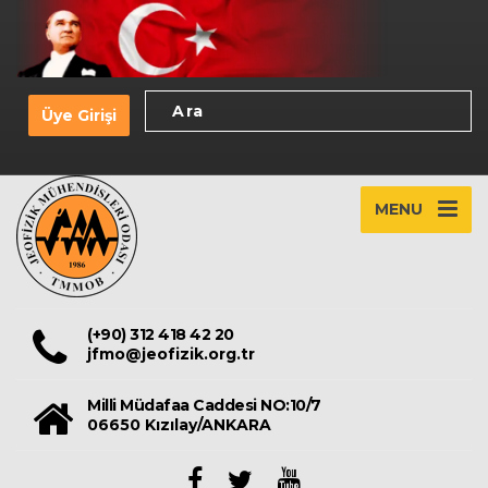
Üye Girişi
MENU
(+90) 312 418 42 20
jfmo@jeofizik.org.tr
Milli Müdafaa Caddesi NO:10/7
06650 Kızılay/ANKARA