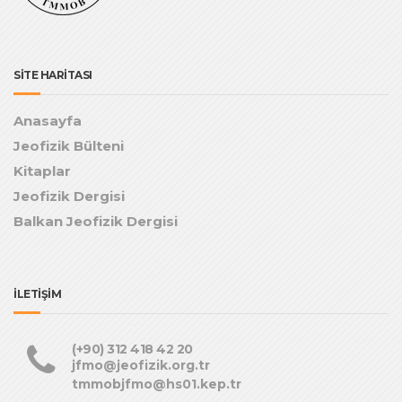
SİTE HARİTASI
Anasayfa
Jeofizik Bülteni
Kitaplar
Jeofizik Dergisi
Balkan Jeofizik Dergisi
İLETİŞİM
(+90) 312 418 42 20
jfmo@jeofizik.org.tr
tmmobjfmo@hs01.kep.tr