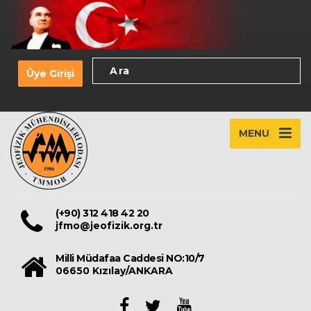
Üye Girişi
MENU
(+90) 312 418 42 20
jfmo@jeofizik.org.tr
Milli Müdafaa Caddesi NO:10/7
06650 Kızılay/ANKARA