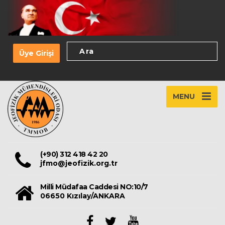
Üye Girişi
MENU
(+90) 312 418 42 20
jfmo@jeofizik.org.tr
Milli Müdafaa Caddesi NO:10/7
06650 Kızılay/ANKARA