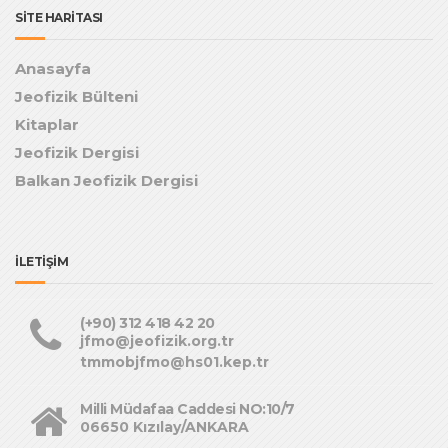
SİTE HARİTASI
Anasayfa
Jeofizik Bülteni
Kitaplar
Jeofizik Dergisi
Balkan Jeofizik Dergisi
İLETİŞİM
(+90) 312 418 42 20
jfmo@jeofizik.org.tr
tmmobjfmo@hs01.kep.tr
Milli Müdafaa Caddesi NO:10/7
06650 Kızılay/ANKARA