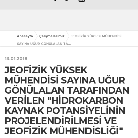
Anasayfa
Çalışmalarımız
JEOFİZİK YÜKSEK MÜHENDİSİ
SAYINA UĞUR GÖNÜLALAN TA...
13.01.2018
JEOFİZİK YÜKSEK
MÜHENDİSİ SAYINA UĞUR
GÖNÜLALAN TARAFINDAN
VERİLEN "HİDROKARBON
KAYNAK POTANSİYELİNİN
PROJELENDİRİLMESİ VE
JEOFİZİK MÜHENDİSLİĞİ"