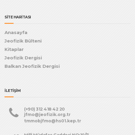
SİTE HARİTASI
Anasayfa
Jeofizik Bülteni
Kitaplar
Jeofizik Dergisi
Balkan Jeofizik Dergisi
İLETİŞİM
(+90) 312 418 42 20
jfmo@jeofizik.org.tr
tmmobjfmo@hs01.kep.tr