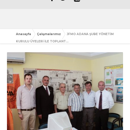
Anasayfa
Çalışmalarımız
JFMO ADANA ŞUBE YÖNETİM
KURULU ÜYELERİ İLE TOPLANT...