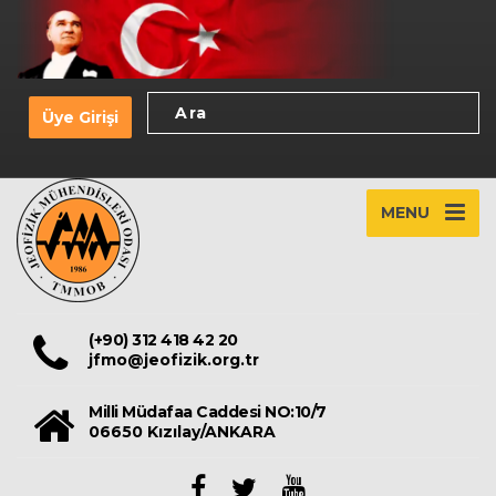
Üye Girişi
MENU
(+90) 312 418 42 20
jfmo@jeofizik.org.tr
Milli Müdafaa Caddesi NO:10/7
06650 Kızılay/ANKARA