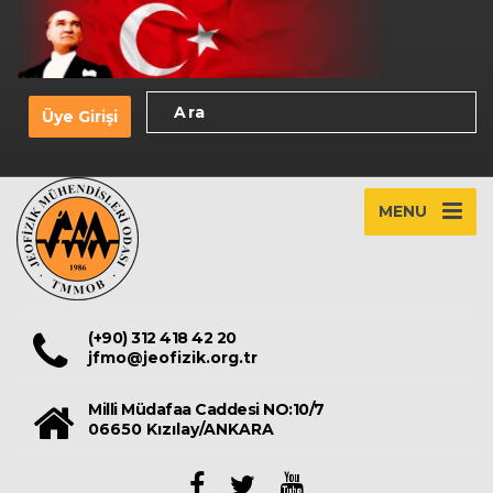
Üye Girişi
MENU
(+90) 312 418 42 20
jfmo@jeofizik.org.tr
Milli Müdafaa Caddesi NO:10/7
06650 Kızılay/ANKARA