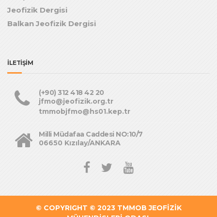
Jeofizik Dergisi
Balkan Jeofizik Dergisi
İLETİŞİM
(+90) 312 418 42 20
jfmo@jeofizik.org.tr
tmmobjfmo@hs01.kep.tr
Milli Müdafaa Caddesi NO:10/7
06650 Kızılay/ANKARA
© COPYRIGHT © 2023
TMMOB JEOFİZİK