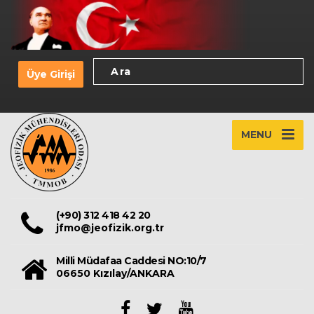
Üye Girişi
MENU
(+90) 312 418 42 20
jfmo@jeofizik.org.tr
Milli Müdafaa Caddesi NO:10/7
06650 Kızılay/ANKARA